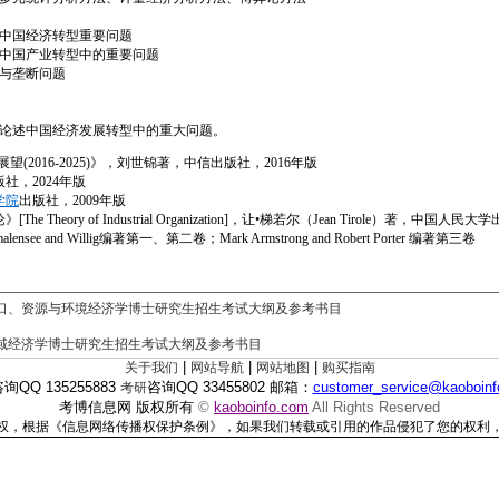
中国经济转型重要问题
中国产业转型中的重要问题
与垄断问题
论述中国经济发展转型中的重大问题。
2016-2025)》，刘世锦著，中信出版社，2016年版
，2024年版
学院
出版社，2009年版
ory of Industrial Organization]，让•梯若尔（Jean Tirole）著，中国人民
Schmalensee and Willig编著第一、第二卷；Mark Armstrong and Robert Porter 编著第三卷
16人口、资源与环境经济学博士研究生招生考试大纲及参考书目
2区域经济学博士研究生招生考试大纲及参考书目
|
|
|
关于我们
网站导航
网站地图
购买指南
询QQ 135255883
咨询
QQ 33455802
邮箱：
customer_service@kaoboinf
考研
考博信息网 版权所有
©
kaoboinfo.com
All Rights Reserved
权，根据《信息网络传播权保护条例》，如果我们转载或引用的作品侵犯了您的权利