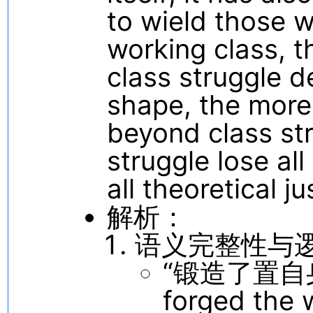
to wield those
working class, t
class struggle d
shape, the more 
beyond class str
struggle lose all
all theoretical ju
解析：
语义完整性与
“锻造了置自身
forged the 