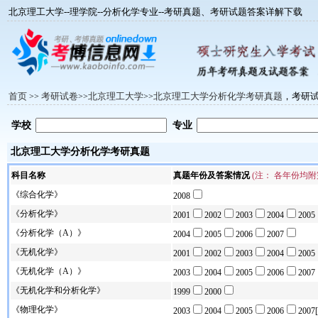
北京理工大学--理学院--分析化学专业--考研真题、考研试题答案详解下载
首页
考研试卷
北京理工大学
北京理工大学分析化学考研真题
，考研
>>
>>
>>
学校
专业
北京理工大学分析化学考研真题
科目名称
真题年份及答案情况
(注： 各年份均
《综合化学》
2008
《分析化学》
2001
2002
2003
2004
2005
《分析化学（A）》
2004
2005
2006
2007
《无机化学》
2001
2002
2003
2004
2005
《无机化学（A）》
2003
2004
2005
2006
2007
《无机化学和分析化学》
1999
2000
《物理化学》
2003
2004
2005
2006
2007