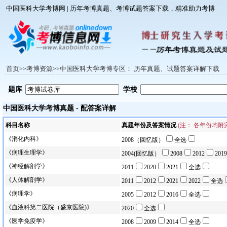
中国医科大学考博网 | 历年考博真题、考博试题答案下载，精准助力考博
首页
考博资源
中国医科大学考博专区： 历年真题、试题答案详解下载
>>
>>
题库
学校
中国医科大学考博真题 - 配答案详解
科目名称
真题年份及答案情况
(注： 各年份均
《消化内科》
2008（回忆版）
全选
《病理生理学》
2004(回忆版）
2008
2012
2019
《神经解剖学》
2011
2020
2021
全选
《人体解剖学》
2011
2012
2021
2022
全选
《病理学》
2005
2012
2016
全选
《血液科第二医院（盛京医院)》
2020
全选
《医学免疫学》
2008
2009
2014
全选