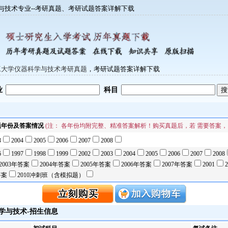
学与技术专业--考研真题、考研试题答案详解下载
工大学仪器科学与技术考研真题
，考研试题答案详解下载
业
科目
题年份及答案情况
(注： 各年份均附完整、精准答案解析！购买真题后，若 需要答案，
3
2004
2005
2006
2007
2008
6
1997
1998
1999
2002
2003
2004
2005
2006
2007
2008
2003年答案
2004年答案
2005年答案
2006年答案
2007年答案
2001
答案
2010冲刺班（含模拟题）
学与技术
-招生信息