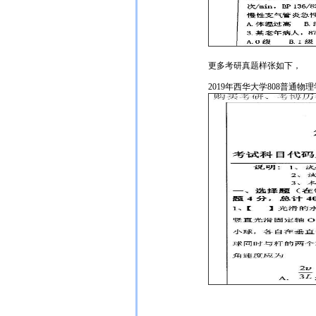
更多
考研真题
样张如下，
2019年西华大学808普通物