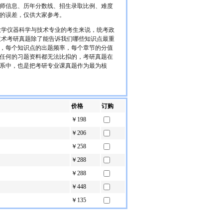
师信息、历年分数线、招生录取比例、难度
的误差，仅供大家参考。
大学仪器科学与技术专业的考生来说，统考政
技术考研真题除了能告诉我们哪些知识点最重
，每个知识点的出题频率，每个章节的分值
任何的习题资料都无法比拟的，考研真题在
系中，也是把考研专业课真题作为最为核
价格
订购
￥198
￥206
￥258
￥288
￥288
￥448
￥135