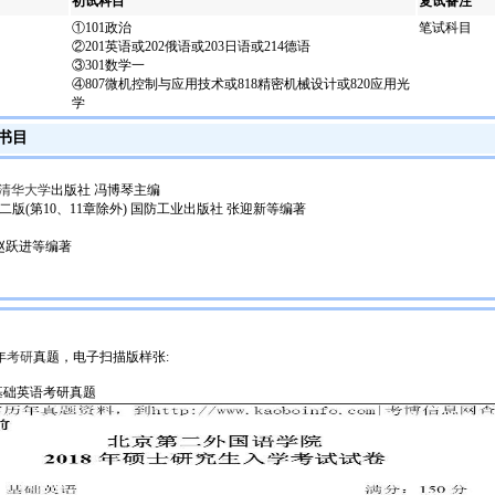
初试科目
复试备注
①101政治
笔试科目
②201英语或202俄语或203日语或214德语
③301数学一
④807微机控制与应用技术或818精密机械设计或820应用光
学
书目
清华大学
出版社 冯博琴主编
(第10、11章除外) 国防工业出版社 张迎新等编著
赵跃进等编著
年
考研
真题，
电子扫描版样张:
基础英语考研真题